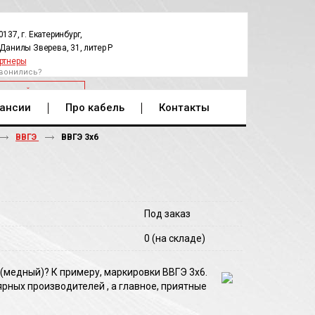
0137, г. Екатеринбург,
.Данилы Зверева, 31, литер Р
ртнеры
вонились?
РАТНЫЙ ЗВОНОК
ансии
Про кабель
Контакты
ВВГЭ
ВВГЭ 3х6
Под заказ
0
(на складе)
 (медный)? К примеру, маркировки ВВГЭ 3х6.
рных производителей , а главное, приятные