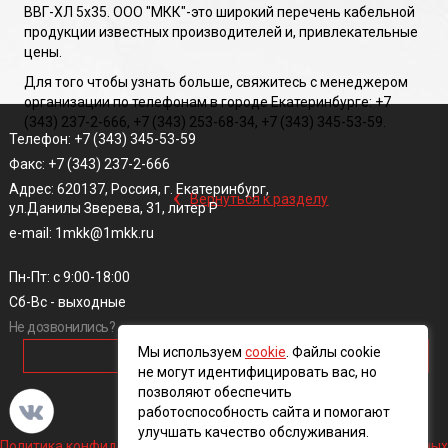
ВВГ-ХЛ 5х35. ООО "МКК"-это широкий перечень кабельной
продукции известных производителей и, привлекательные
цены.
Для того чтобы узнать больше, свяжитесь с менеджером
организации по телефонам в городе Екатеринбурге: +7
(343) 237-2-666, +7 (343) 253-68-34, +7 (343) 345-53-59.
Телефон: +7 (343) 345-53-59
Факс: +7 (343) 237-2-666
‹
Адрес: 620137, Россия, г. Екатеринбург,
Вернуться к разделу
ул.Данилы Зверева, 31, литер Р
e-mail: 1mkk@1mkk.ru
Пн-Пт: с 9:00-18:00
Сб-Вс - выходные
Не дозвонились?
Мы используем
cookie
. Файлы cookie
ОБРАТНЫЙ ЗВОНОК
не могут идентифицировать вас, но
позволяют обеспечить
работоспособность сайта и помогают
улучшать качество обслуживания.
Политика конфиденциальности и обработки персональных данных