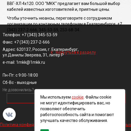
ВВГ-ХЛ 4х120. ООО "МКК" предлагает вам большой выбор
кабелей известных изготовителей и, приятные цены.
Чтобы уточнить нюансы, переговорите с сотрудником
организации по контакным телефонам в Екатеринбурге: +7
(343) 237-2-666, 345-53-59, 253-68-34.
Телефон: +7 (343) 345-53-59
Факс: +7 (343) 237-2-666
‹
Адрес: 620137, Россия, г. Екатеринбург,
Вернуться к разделу
ул.Данилы Зверева, 31, литер Р
e-mail: 1mkk@1mkk.ru
Пн-Пт: с 9:00-18:00
Сб-Вс - выходные
Не дозвонились?
Мы используем
cookie
. Файлы cookie
ОБРАТНЫЙ ЗВОНОК
не могут идентифицировать вас, но
позволяют обеспечить
работоспособность сайта и помогают
улучшать качество обслуживания.
Политика конфиденциальности и обработки персональных данных