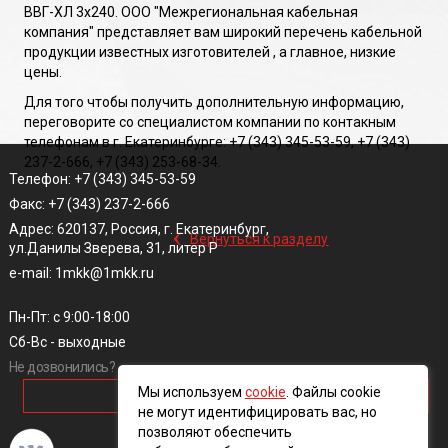
ВВГ-ХЛ 3х240. ООО "Межрегиональная кабельная
компания" представляет вам широкий перечень кабельной
продукции известных изготовителей , а главное, низкие
цены.
Для того чтобы получить дополнительную информацию,
переговорите со специалистом компании по контакным
телефонам в г. Екатеринбурге: +7 (343) 345-53-59, +7 (343)
237-2-666, +7 (343) 253-68-34.
Телефон: +7 (343) 345-53-59
Факс: +7 (343) 237-2-666
‹
Адрес: 620137, Россия, г. Екатеринбург,
Вернуться к разделу
ул.Данилы Зверева, 31, литер Р
e-mail: 1mkk@1mkk.ru
Пн-Пт: с 9:00-18:00
Сб-Вс - выходные
Не дозвонились?
Мы используем
cookie
. Файлы cookie
ОБРАТНЫЙ ЗВОНОК
не могут идентифицировать вас, но
позволяют обеспечить