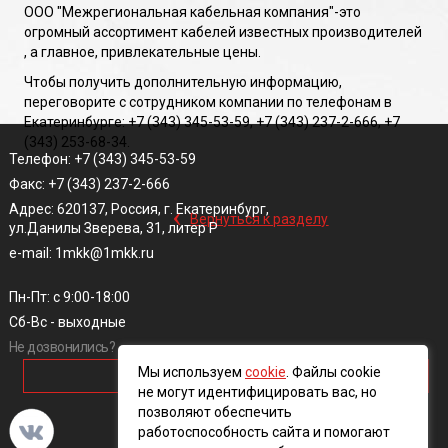
ООО "Межрегиональная кабельная компания"-это
огромный ассортимент кабелей известных производителей
, а главное, привлекательные цены.
Чтобы получить дополнительную информацию,
переговорите с сотрудником компании по телефонам в
Екатеринбурге: +7 (343) 345-53-59, +7 (343) 237-2-666, +7
(343) 253-68-34.
Телефон: +7 (343) 345-53-59
Факс: +7 (343) 237-2-666
‹
Адрес: 620137, Россия, г. Екатеринбург,
Вернуться к разделу
ул.Данилы Зверева, 31, литер Р
e-mail: 1mkk@1mkk.ru
Пн-Пт: с 9:00-18:00
Сб-Вс - выходные
Не дозвонились?
Мы используем
cookie
. Файлы cookie
ОБРАТНЫЙ ЗВОНОК
не могут идентифицировать вас, но
позволяют обеспечить
работоспособность сайта и помогают