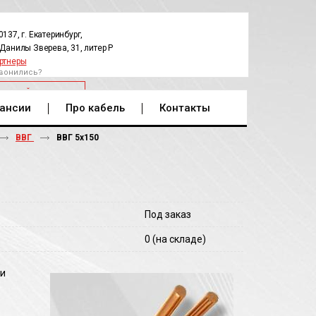
0137, г. Екатеринбург,
.Данилы Зверева, 31, литер Р
ртнеры
вонились?
РАТНЫЙ ЗВОНОК
ансии
Про кабель
Контакты
ВВГ
ВВГ 5х150
Под заказ
0
(на складе)
 и