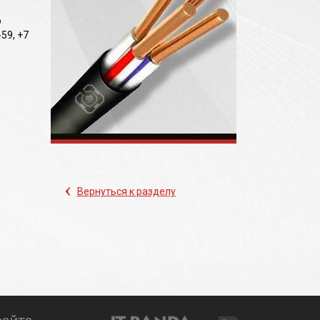
о
59, +7
‹
Вернуться к разделу