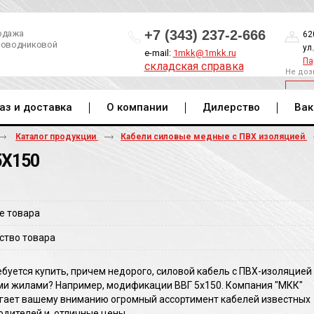
+7 (343) 237-2-666
одажа
62
роводниковой
ул
e-mail:
1mkk@1mkk.ru
Па
складская справка
Не доз
ОБ
аз и доставка
О компании
Дилерство
Вак
Каталог продукции
Кабели силовые медные с ПВХ изоляцией
5Х150
е товара
ство товара
буется купить, причем недорого, силовой кабель с ПВХ-изоляцией
и жилами? Например, модификации ВВГ 5х150. Компания "МКК"
гает вашему вниманию огромный ассортимент кабелей известных
одителей и, отличные цены.