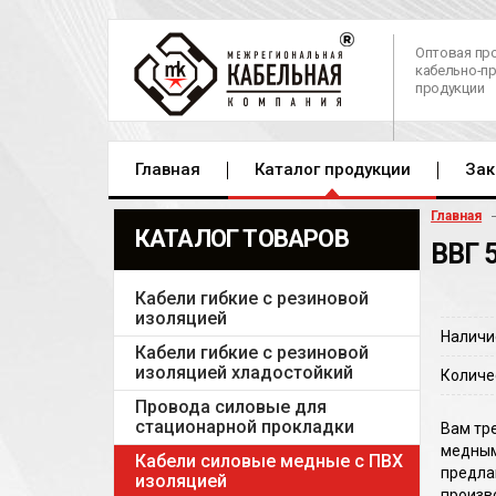
Оптовая пр
кабельно-п
продукции
Главная
Каталог продукции
Зак
Главная
КАТАЛОГ ТОВАРОВ
ВВГ 
Кабели гибкие с резиновой
изоляцией
Наличи
Кабели гибкие с резиновой
изоляцией хладостойкий
Количе
Провода силовые для
стационарной прокладки
Вам тре
медным
Кабели силовые медные с ПВХ
предла
изоляцией
произв