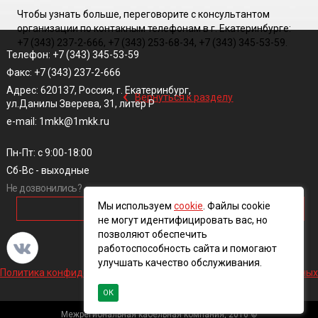
Чтобы узнать больше, переговорите с консультантом
организации по контакным телефонам в г. Екатеринбурге:
+7 (343) 237-2-666, +7 (343) 253-68-34, +7 (343) 345-53-59.
Телефон: +7 (343) 345-53-59
Факс: +7 (343) 237-2-666
‹
Адрес: 620137, Россия, г. Екатеринбург,
Вернуться к разделу
ул.Данилы Зверева, 31, литер Р
e-mail: 1mkk@1mkk.ru
Пн-Пт: с 9:00-18:00
Сб-Вс - выходные
Не дозвонились?
Мы используем
cookie
. Файлы cookie
ОБРАТНЫЙ ЗВОНОК
не могут идентифицировать вас, но
позволяют обеспечить
работоспособность сайта и помогают
улучшать качество обслуживания.
Политика конфиденциальности и обработки персональных данных
ОК
Межрегиональная кабельная компания, 2016 ©