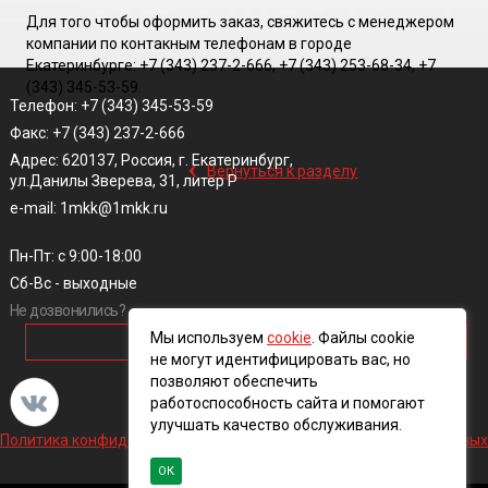
Для того чтобы оформить заказ, свяжитесь с менеджером
компании по контакным телефонам в городе
Екатеринбурге: +7 (343) 237-2-666, +7 (343) 253-68-34, +7
(343) 345-53-59.
Телефон: +7 (343) 345-53-59
Факс: +7 (343) 237-2-666
‹
Адрес: 620137, Россия, г. Екатеринбург,
Вернуться к разделу
ул.Данилы Зверева, 31, литер Р
e-mail: 1mkk@1mkk.ru
Пн-Пт: с 9:00-18:00
Сб-Вс - выходные
Не дозвонились?
Мы используем
cookie
. Файлы cookie
ОБРАТНЫЙ ЗВОНОК
не могут идентифицировать вас, но
позволяют обеспечить
работоспособность сайта и помогают
улучшать качество обслуживания.
Политика конфиденциальности и обработки персональных данных
ОК