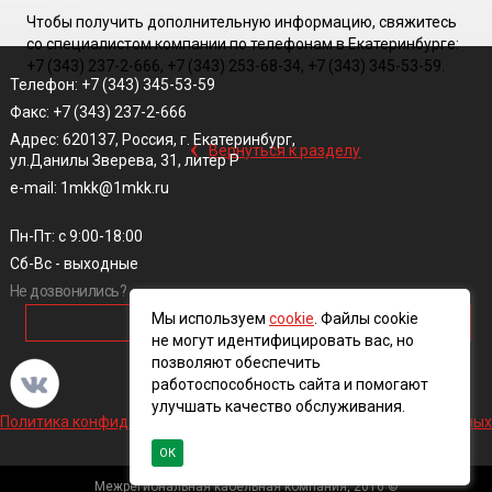
Чтобы получить дополнительную информацию, свяжитесь
со специалистом компании по телефонам в Екатеринбурге:
+7 (343) 237-2-666, +7 (343) 253-68-34, +7 (343) 345-53-59.
Телефон: +7 (343) 345-53-59
Факс: +7 (343) 237-2-666
‹
Адрес: 620137, Россия, г. Екатеринбург,
Вернуться к разделу
ул.Данилы Зверева, 31, литер Р
e-mail: 1mkk@1mkk.ru
Пн-Пт: с 9:00-18:00
Сб-Вс - выходные
Не дозвонились?
Мы используем
cookie
. Файлы cookie
ОБРАТНЫЙ ЗВОНОК
не могут идентифицировать вас, но
позволяют обеспечить
работоспособность сайта и помогают
улучшать качество обслуживания.
Политика конфиденциальности и обработки персональных данных
ОК
Межрегиональная кабельная компания, 2016 ©