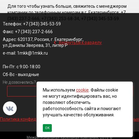
Для того чтобы узнать больше, свяжитесь с менеджером
компании по телефонным номерам в г. Екатеринбурге: +7
(343) 237-2-666, +7 (343) 253-68-34, +7 (343) 345-53-59.
Телефон: +7 (343) 345-53-59
Факс: +7 (343) 237-2-666
‹
Адрес: 620137, Россия, г. Екатеринбург,
Вернуться к разделу
ул.Данилы Зверева, 31, литер Р
e-mail: 1mkk@1mkk.ru
Пн-Пт: с 9:00-18:00
Сб-Вс - выходные
Не дозвонились?
Мы используем
cookie
. Файлы cookie
ОБРАТНЫЙ ЗВОНОК
не могут идентифицировать вас, но
позволяют обеспечить
работоспособность сайта и помогают
улучшать качество обслуживания.
Политика конфиденциальности и обработки персональных данных
ОК
Межрегиональная кабельная компания, 2016 ©