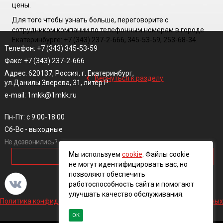
цены.
Для того чтобы узнать больше, переговорите с
сотрудником компании по телефонным номерам в городе
Екатеринбурге: +7 (343) 237-2-666, 345-53-59, 253-68-34.
Телефон: +7 (343) 345-53-59
Факс: +7 (343) 237-2-666
‹
Адрес: 620137, Россия, г. Екатеринбург,
Вернуться к разделу
ул.Данилы Зверева, 31, литер Р
e-mail: 1mkk@1mkk.ru
Пн-Пт: с 9:00-18:00
Сб-Вс - выходные
Не дозвонились?
Мы используем
cookie
. Файлы cookie
ОБРАТНЫЙ ЗВОНОК
не могут идентифицировать вас, но
позволяют обеспечить
работоспособность сайта и помогают
улучшать качество обслуживания.
Политика конфиденциальности и обработки персональных данных
ОК