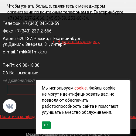
Чтобы узнать больше, свяжитесь с менеджером
организации по контакным телефонам в г. Екатеринбурге:
+7 (343) 237-2-666, 345-53-59, 253-68-34.
Телефон: +7 (343) 345-53-59
Факс: +7 (343) 237-2-666
‹
Адрес: 620137, Россия, г. Екатеринбург,
Вернуться к разделу
ул.Данилы Зверева, 31, литер Р
e-mail: 1mkk@1mkk.ru
Пн-Пт: с 9:00-18:00
Сб-Вс - выходные
Не дозвонились?
Мы используем
cookie
. Файлы cookie
ОБРАТНЫЙ ЗВОНОК
не могут идентифицировать вас, но
позволяют обеспечить
работоспособность сайта и помогают
улучшать качество обслуживания.
Политика конфиденциальности и обработки персональных данных
ОК
Межрегиональная кабельная компания, 2016 ©