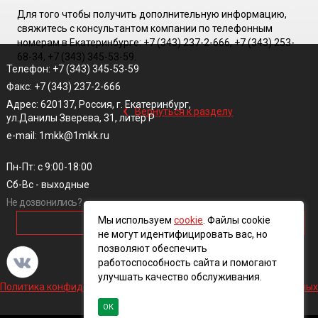
Для того чтобы получить дополнительную информацию,
свяжитесь с консультантом компании по телефонным
номерам в Екатеринбурге: +7 (343) 237-2-666, +7 (343) 253-
68-34, +7 (343) 345-53-59.
Телефон: +7 (343) 345-53-59
Факс: +7 (343) 237-2-666
‹
Адрес: 620137, Россия, г. Екатеринбург,
Вернуться к разделу
ул.Данилы Зверева, 31, литер Р
e-mail: 1mkk@1mkk.ru
Пн-Пт: с 9:00-18:00
Сб-Вс - выходные
Не дозвонились?
Мы используем
cookie
. Файлы cookie
ОБРАТНЫЙ ЗВОНОК
не могут идентифицировать вас, но
позволяют обеспечить
работоспособность сайта и помогают
улучшать качество обслуживания.
Политика конфиденциальности и обработки персональных данных
ОК