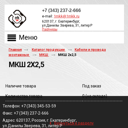
+7 (343) 237-2-666
e-mail:
1mkk@1mkk.ru
620137, г. Екатеринбург,
ул.Данилы Зверева, 31, литер Р
Партнеры
ОБРАТНЫЙ ЗВОНОК
Главная
Каталог продукции
Кабели и провода
монтажные
МКШ
МКШ 2х2,5
МКШ 2Х2,5
Наличие товара
Под заказ
Количество товара
0
(на складе)
Телефон: +7 (343) 345-53-59
Факс: +7 (343) 237-2-666
‹
Адрес: 620137, Россия, г. Екатеринбург,
Вернуться к разделу
ул.Данилы Зверева, 31, литер Р