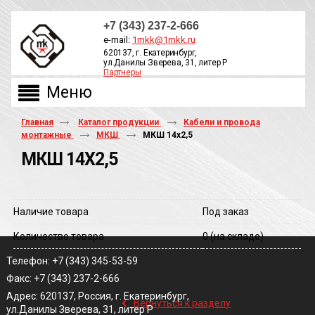
+7 (343) 237-2-666
e-mail:
1mkk@1mkk.ru
620137, г. Екатеринбург,
ул.Данилы Зверева, 31, литер Р
Партнеры
ОБРАТНЫЙ ЗВОНОК
Главная
Каталог продукции
Кабели и провода
монтажные
МКШ
МКШ 14х2,5
МКШ 14Х2,5
Наличие товара
Под заказ
Количество товара
0
(на складе)
Телефон: +7 (343) 345-53-59
Факс: +7 (343) 237-2-666
‹
Адрес: 620137, Россия, г. Екатеринбург,
Вернуться к разделу
ул.Данилы Зверева, 31, литер Р