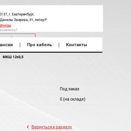
0137, г. Екатеринбург,
.Данилы Зверева, 31, литер Р
ртнеры
вонились?
РАТНЫЙ ЗВОНОК
ансии
Про кабель
Контакты
МКШ 12х0,5
Под заказ
0
(на складе)
‹
Вернуться к разделу