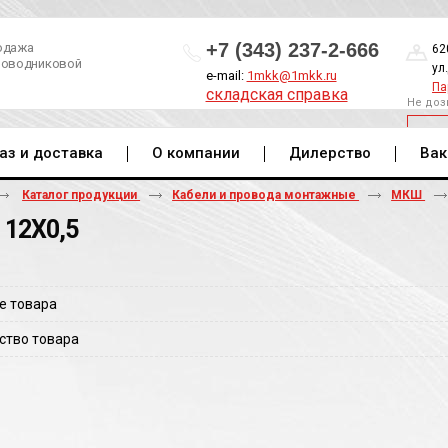
+7 (343) 237-2-666
одажа
62
роводниковой
ул
e-mail:
1mkk@1mkk.ru
Па
складская справка
Не доз
ОБ
аз и доставка
О компании
Дилерство
Вак
Каталог продукции
Кабели и провода монтажные
МКШ
12Х0,5
е товара
ство товара