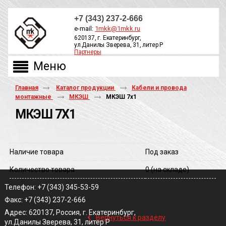
+7 (343) 237-2-666
e-mail:
1mkk@1mkk.ru
620137, г. Екатеринбург,
ул.Данилы Зверева, 31, литер Р
Партнеры
ОБРАТНЫЙ ЗВОНОК
Главная
Каталог продукции
Кабели и провода
монтажные
МКЭШ
МКЭШ 7х1
МКЭШ 7Х1
Наличие товара
Под заказ
Количество товара
0
(на складе)
Телефон: +7 (343) 345-53-59
Факс: +7 (343) 237-2-666
‹
Адрес: 620137, Россия, г. Екатеринбург,
Вернуться к разделу
ул.Данилы Зверева, 31, литер Р