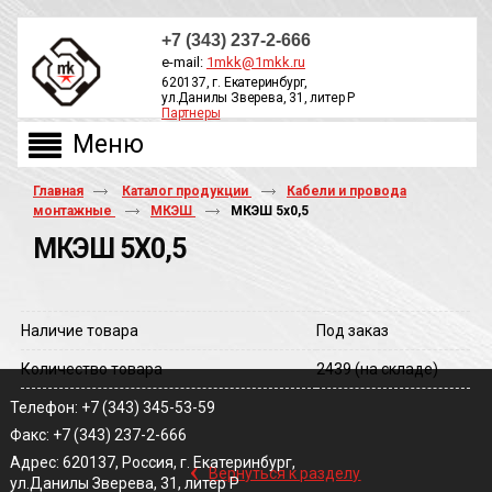
+7 (343) 237-2-666
e-mail:
1mkk@1mkk.ru
620137, г. Екатеринбург,
ул.Данилы Зверева, 31, литер Р
Партнеры
ОБРАТНЫЙ ЗВОНОК
Главная
Каталог продукции
Кабели и провода
монтажные
МКЭШ
МКЭШ 5х0,5
МКЭШ 5Х0,5
Наличие товара
Под заказ
Количество товара
2439
(на складе)
Телефон: +7 (343) 345-53-59
Факс: +7 (343) 237-2-666
‹
Адрес: 620137, Россия, г. Екатеринбург,
Вернуться к разделу
ул.Данилы Зверева, 31, литер Р