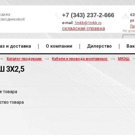
+7 (343) 237-2-666
одажа
62
роводниковой
ул
e-mail:
1mkk@1mkk.ru
Па
складская справка
Не доз
ОБ
аз и доставка
О компании
Дилерство
Вак
Каталог продукции
Кабели и провода монтажные
МКЭШ
 3Х2,5
е товара
ство товара