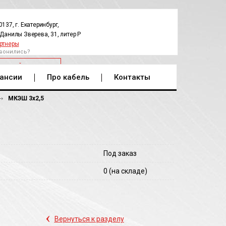
0137, г. Екатеринбург,
.Данилы Зверева, 31, литер Р
ртнеры
вонились?
РАТНЫЙ ЗВОНОК
ансии
Про кабель
Контакты
МКЭШ 3х2,5
Под заказ
0
(на складе)
‹
Вернуться к разделу