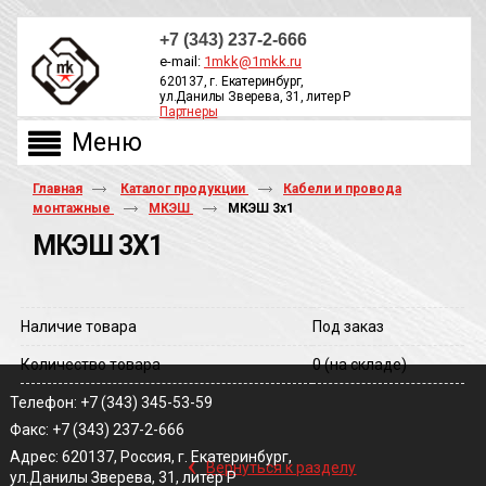
+7 (343) 237-2-666
e-mail:
1mkk@1mkk.ru
620137, г. Екатеринбург,
ул.Данилы Зверева, 31, литер Р
Партнеры
ОБРАТНЫЙ ЗВОНОК
Главная
Каталог продукции
Кабели и провода
монтажные
МКЭШ
МКЭШ 3х1
МКЭШ 3Х1
Наличие товара
Под заказ
Количество товара
0
(на складе)
Телефон: +7 (343) 345-53-59
Факс: +7 (343) 237-2-666
‹
Адрес: 620137, Россия, г. Екатеринбург,
Вернуться к разделу
ул.Данилы Зверева, 31, литер Р