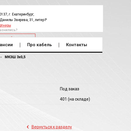
0137, г. Екатеринбург,
.Данилы Зверева, 31, литер Р
ртнеры
вонились?
РАТНЫЙ ЗВОНОК
ансии
Про кабель
Контакты
МКЭШ 3х0,5
Под заказ
401
(на складе)
‹
Вернуться к разделу