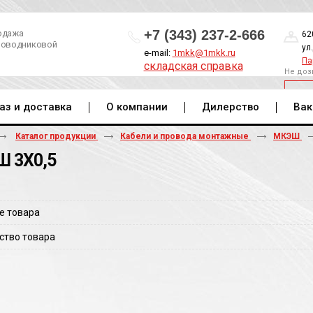
+7 (343) 237-2-666
одажа
62
роводниковой
ул
e-mail:
1mkk@1mkk.ru
Па
складская справка
Не доз
ОБ
аз и доставка
О компании
Дилерство
Вак
Каталог продукции
Кабели и провода монтажные
МКЭШ
 3Х0,5
е товара
ство товара