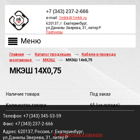
+7 (343) 237-2-666
e-mail:
1mkk@1mkk.ru
620137, г. Екатеринбург,
ул.Данилы Зверева, 31, литер Р
Партнеры
ОБРАТНЫЙ ЗВОНОК
Главная
Каталог продукции
Кабели и провода
монтажные
МКЭШ
МКЭШ 14х0,75
МКЭШ 14Х0,75
Наличие товара
Под заказ
Количество товара
65
(на складе)
Телефон: +7 (343) 345-53-59
Факс: +7 (343) 237-2-666
‹
Адрес: 620137, Россия, г. Екатеринбург,
Вернуться к разделу
ул.Данилы Зверева, 31, литер Р