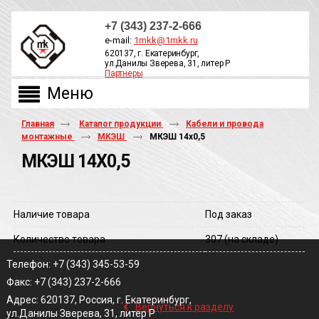
+7 (343) 237-2-666
e-mail:
1mkk@1mkk.ru
620137, г. Екатеринбург,
ул.Данилы Зверева, 31, литер Р
Партнеры
ОБРАТНЫЙ ЗВОНОК
Главная
Каталог продукции
Кабели и провода
монтажные
МКЭШ
МКЭШ 14х0,5
МКЭШ 14Х0,5
Наличие товара
Под заказ
Количество товара
307
(на складе)
Телефон: +7 (343) 345-53-59
Факс: +7 (343) 237-2-666
‹
Адрес: 620137, Россия, г. Екатеринбург,
Вернуться к разделу
ул.Данилы Зверева, 31, литер Р