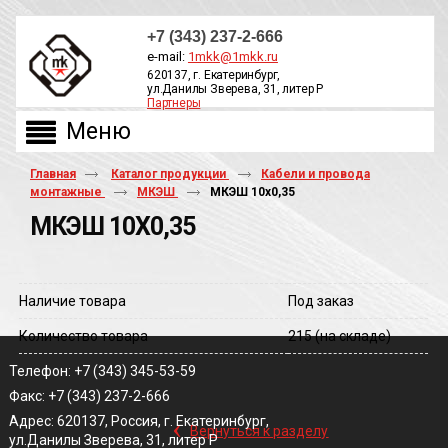
+7 (343) 237-2-666
e-mail:
1mkk@1mkk.ru
620137, г. Екатеринбург,
ул.Данилы Зверева, 31, литер Р
Партнеры
ОБРАТНЫЙ ЗВОНОК
Главная
Каталог продукции
Кабели и провода
монтажные
МКЭШ
МКЭШ 10х0,35
МКЭШ 10Х0,35
Наличие товара
Под заказ
Количество товара
215
(на складе)
Телефон: +7 (343) 345-53-59
Факс: +7 (343) 237-2-666
‹
Адрес: 620137, Россия, г. Екатеринбург,
Вернуться к разделу
ул.Данилы Зверева, 31, литер Р