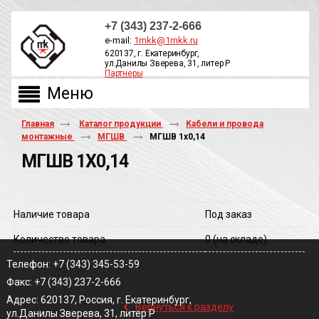
+7 (343) 237-2-666
e-mail:
1mkk@1mkk.ru
620137, г. Екатеринбург,
ул.Данилы Зверева, 31, литер Р
Партнеры
ОБРАТНЫЙ ЗВОНОК
Главная
Каталог продукции
Кабели и провода
монтажные
МГШВ
МГШВ 1х0,14
МГШВ 1Х0,14
Наличие товара
Под заказ
Количество товара
0
(на складе)
Телефон: +7 (343) 345-53-59
Факс: +7 (343) 237-2-666
‹
Адрес: 620137, Россия, г. Екатеринбург,
Вернуться к разделу
ул.Данилы Зверева, 31, литер Р