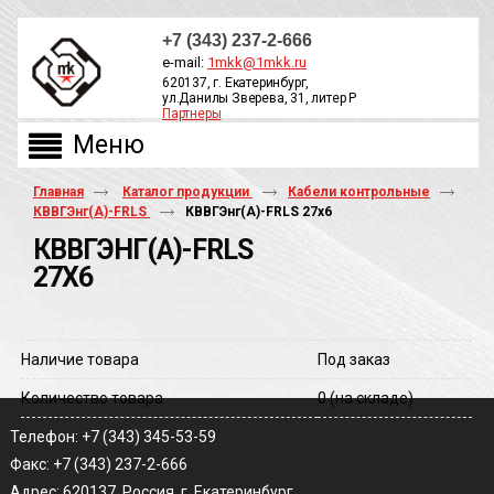
+7 (343) 237-2-666
e-mail:
1mkk@1mkk.ru
620137, г. Екатеринбург,
ул.Данилы Зверева, 31, литер Р
Партнеры
ОБРАТНЫЙ ЗВОНОК
Главная
Каталог продукции
Кабели контрольные
КВВГЭнг(А)-FRLS
КВВГЭнг(A)-FRLS 27х6
КВВГЭНГ(A)-FRLS
27Х6
Наличие товара
Под заказ
Количество товара
0
(на складе)
Телефон: +7 (343) 345-53-59
Факс: +7 (343) 237-2-666
Адрес: 620137, Россия, г. Екатеринбург,