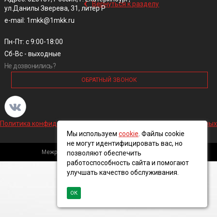
‹
Вернуться к разделу
ул.Данилы Зверева, 31, литер Р
e-mail: 1mkk@1mkk.ru
Пн-Пт: с 9:00-18:00
Сб-Вс - выходные
Не дозвонились?
ОБРАТНЫЙ ЗВОНОК
Политика конфиденциальности и обработки персональных данных
Мы используем
cookie
. Файлы cookie
не могут идентифицировать вас, но
Межрегиональная кабельная компания, 2016 ©
позволяют обеспечить
работоспособность сайта и помогают
улучшать качество обслуживания.
ОК