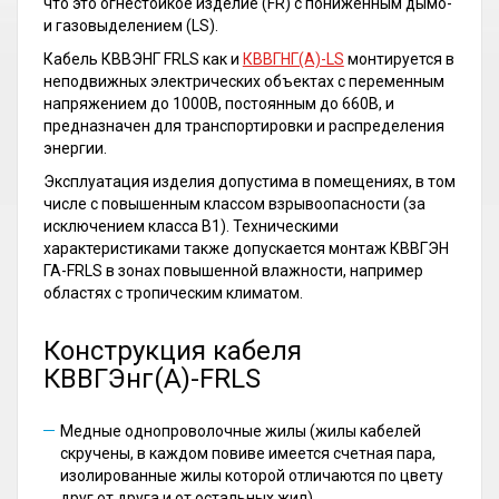
что это огнестойкое изделие (FR) с пониженным дымо-
и газовыделением (LS).
Кабель КВВЭНГ FRLS как и
КВВГНГ(А)-LS
монтируется в
неподвижных электрических объектах с переменным
напряжением до 1000В, постоянным до 660В, и
предназначен для транспортировки и распределения
энергии.
Эксплуатация изделия допустима в помещениях, в том
числе с повышенным классом взрывоопасности (за
исключением класса В1). Техническими
характеристиками также допускается монтаж КВВГЭН
ГА-FRLS в зонах повышенной влажности, например
областях с тропическим климатом.
Конструкция кабеля
КВВГЭнг(А)-FRLS
Медные однопроволочные жилы (жилы кабелей
скручены, в каждом повиве имеется счетная пара,
изолированные жилы которой отличаются по цвету
друг от друга и от остальных жил).