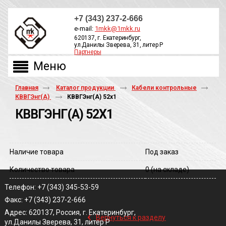
+7 (343) 237-2-666
e-mail:
1mkk@1mkk.ru
620137, г. Екатеринбург,
ул.Данилы Зверева, 31, литер Р
Партнеры
ОБРАТНЫЙ ЗВОНОК
Главная
Каталог продукции
Кабели контрольные
КВВГЭнг(А)
КВВГЭнг(A) 52х1
КВВГЭНГ(A) 52Х1
Наличие товара
Под заказ
Количество товара
0
(на складе)
Телефон: +7 (343) 345-53-59
Факс: +7 (343) 237-2-666
‹
Адрес: 620137, Россия, г. Екатеринбург,
Вернуться к разделу
ул.Данилы Зверева, 31, литер Р