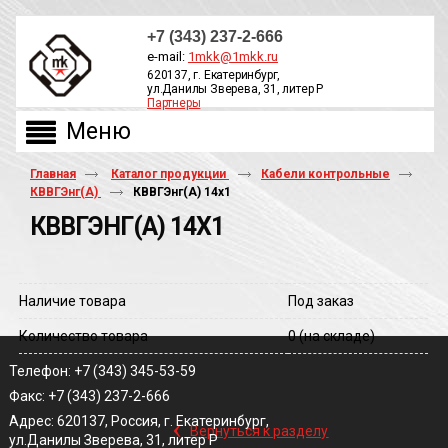
+7 (343) 237-2-666
e-mail:
1mkk@1mkk.ru
620137, г. Екатеринбург,
ул.Данилы Зверева, 31, литер Р
Партнеры
ОБРАТНЫЙ ЗВОНОК
Главная
Каталог продукции
Кабели контрольные
КВВГЭнг(А)
КВВГЭнг(A) 14х1
КВВГЭНГ(A) 14Х1
Наличие товара
Под заказ
Количество товара
0
(на складе)
Телефон: +7 (343) 345-53-59
Факс: +7 (343) 237-2-666
‹
Адрес: 620137, Россия, г. Екатеринбург,
Вернуться к разделу
ул.Данилы Зверева, 31, литер Р