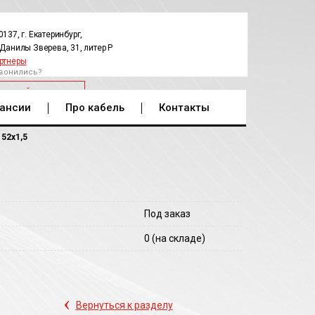
0137, г. Екатеринбург,
.Данилы Зверева, 31, литер Р
ртнеры
вонились?
РАТНЫЙ ЗВОНОК
ансии
Про кабель
Контакты
 52х1,5
Под заказ
0
(на складе)
‹
Вернуться к разделу