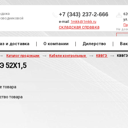
+7 (343) 237-2-666
одажа
62
роводниковой
ул
e-mail:
1mkk@1mkk.ru
Па
складская справка
Не доз
ОБ
аз и доставка
О компании
Дилерство
Вак
Каталог продукции
Кабели контрольные
КВВГЭ
КВВГЭ
Э 52Х1,5
е товара
ство товара