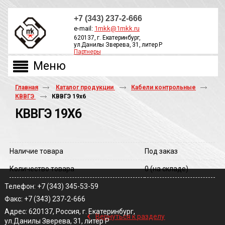
+7 (343) 237-2-666
e-mail:
1mkk@1mkk.ru
620137, г. Екатеринбург,
ул.Данилы Зверева, 31, литер Р
Партнеры
ОБРАТНЫЙ ЗВОНОК
Главная
Каталог продукции
Кабели контрольные
КВВГЭ
КВВГЭ 19х6
КВВГЭ 19Х6
Наличие товара
Под заказ
Количество товара
0
(на складе)
Телефон: +7 (343) 345-53-59
Факс: +7 (343) 237-2-666
‹
Адрес: 620137, Россия, г. Екатеринбург,
Вернуться к разделу
ул.Данилы Зверева, 31, литер Р