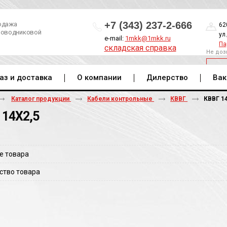
+7 (343) 237-2-666
одажа
62
роводниковой
ул
e-mail:
1mkk@1mkk.ru
Па
складская справка
Не доз
ОБ
аз и доставка
О компании
Дилерство
Вак
Каталог продукции
Кабели контрольные
КВВГ
КВВГ 14
 14Х2,5
е товара
ство товара