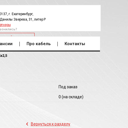
0137, г. Екатеринбург,
.Данилы Зверева, 31, литер Р
ртнеры
вонились?
РАТНЫЙ ЗВОНОК
ансии
Про кабель
Контакты
х2,5
Под заказ
0
(на складе)
‹
Вернуться к разделу