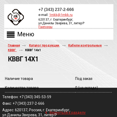
+7 (343) 237-2-666
e-mail:
1mkk@1mkk.ru
620137, г. Екатеринбург,
ул.Данилы Зверева, 31, литер Р
Партнеры
ОБРАТНЫЙ ЗВОНОК
Главная
Каталог продукции
Кабели контрольные
КВВГ
КВВГ 14х1
КВВГ 14Х1
Наличие товара
Под заказ
Количество товара
0
(на складе)
Телефон: +7 (343) 345-53-59
Факс: +7 (343) 237-2-666
‹
Адрес: 620137, Россия, г. Екатеринбург,
Вернуться к разделу
ул.Данилы Зверева, 31, литер Р