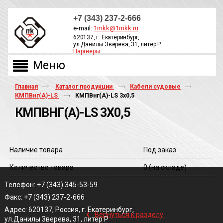
+7 (343) 237-2-666
e-mail:
1mkk@1mkk.ru
620137, г. Екатеринбург,
ул.Данилы Зверева, 31, литер Р
Партнеры
ОБРАТНЫЙ ЗВОНОК
Главная
Каталог продукции
Кабели судовые
КМПВнг(А)-LS
КМПВнг(A)-LS 3х0,5
КМПВНГ(A)-LS 3Х0,5
Наличие товара
Под заказ
Количество товара
0
(на складе)
Телефон: +7 (343) 345-53-59
Факс: +7 (343) 237-2-666
‹
Адрес: 620137, Россия, г. Екатеринбург,
Вернуться к разделу
ул.Данилы Зверева, 31, литер Р