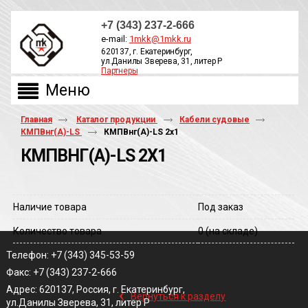
+7 (343) 237-2-666
e-mail:
1mkk@1mkk.ru
620137, г. Екатеринбург,
ул.Данилы Зверева, 31, литер Р
Партнеры
ОБРАТНЫЙ ЗВОНОК
Главная
Каталог продукции
Кабели судовые
КМПВнг(А)-LS
КМПВнг(A)-LS 2х1
КМПВНГ(A)-LS 2Х1
Наличие товара
Под заказ
Количество товара
0
(на складе)
Телефон: +7 (343) 345-53-59
Факс: +7 (343) 237-2-666
‹
Адрес: 620137, Россия, г. Екатеринбург,
Вернуться к разделу
ул.Данилы Зверева, 31, литер Р