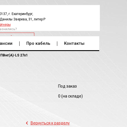
0137, г. Екатеринбург,
.Данилы Зверева, 31, литер Р
ртнеры
вонились?
РАТНЫЙ ЗВОНОК
ансии
Про кабель
Контакты
ПВнг(A)-LS 27х1
Под заказ
0
(на складе)
‹
Вернуться к разделу