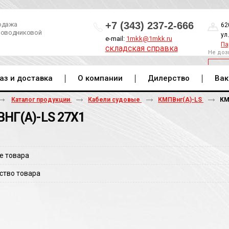
+7 (343) 237-2-666
одажа
62
роводниковой
ул
e-mail:
1mkk@1mkk.ru
Па
складская справка
Не доз
ОБ
аз и доставка
О компании
Дилерство
Вак
Каталог продукции
Кабели судовые
КМПВнг(А)-LS
КМ
НГ(A)-LS 27Х1
е товара
ство товара