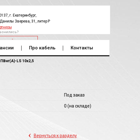
0137, г. Екатеринбург,
.Данилы Зверева, 31, литер Р
ртнеры
вонились?
РАТНЫЙ ЗВОНОК
ансии
Про кабель
Контакты
ПВнг(A)-LS 10х2,5
Под заказ
0
(на складе)
‹
Вернуться к разделу