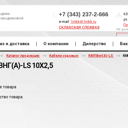
+7 (343) 237-2-666
одажа
62
роводниковой
ул
e-mail:
1mkk@1mkk.ru
Па
складская справка
Не доз
ОБ
аз и доставка
О компании
Дилерство
Вак
Каталог продукции
Кабели судовые
КМПВнг(А)-LS
КМ
НГ(A)-LS 10Х2,5
е товара
ство товара