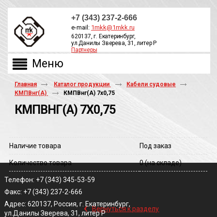
+7 (343) 237-2-666
e-mail:
1mkk@1mkk.ru
620137, г. Екатеринбург,
ул.Данилы Зверева, 31, литер Р
Партнеры
ОБРАТНЫЙ ЗВОНОК
Главная
Каталог продукции
Кабели судовые
КМПВнг(А)
КМПВнг(A) 7х0,75
КМПВНГ(A) 7Х0,75
Наличие товара
Под заказ
Количество товара
0
(на складе)
Телефон: +7 (343) 345-53-59
Факс: +7 (343) 237-2-666
‹
Адрес: 620137, Россия, г. Екатеринбург,
Вернуться к разделу
ул.Данилы Зверева, 31, литер Р