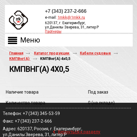
+7 (343) 237-2-666
e-mail:
1mkk@1mkk.ru
620137, г. Екатеринбург,
ул.Данилы Зверева, 31, литер Р
Партнеры
ОБРАТНЫЙ ЗВОНОК
Главная
Каталог продукции
Кабели судовые
КМПВнг(А)
КМПВнг(A) 4х0,5
КМПВНГ(A) 4Х0,5
Наличие товара
Под заказ
Количество товара
0
(на складе)
Телефон: +7 (343) 345-53-59
Факс: +7 (343) 237-2-666
‹
Адрес: 620137, Россия, г. Екатеринбург,
Вернуться к разделу
ул.Данилы Зверева, 31, литер Р