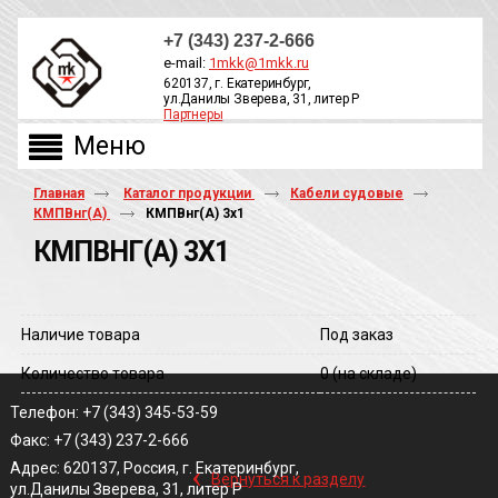
+7 (343) 237-2-666
e-mail:
1mkk@1mkk.ru
620137, г. Екатеринбург,
ул.Данилы Зверева, 31, литер Р
Партнеры
ОБРАТНЫЙ ЗВОНОК
Главная
Каталог продукции
Кабели судовые
КМПВнг(А)
КМПВнг(A) 3х1
КМПВНГ(A) 3Х1
Наличие товара
Под заказ
Количество товара
0
(на складе)
Телефон: +7 (343) 345-53-59
Факс: +7 (343) 237-2-666
‹
Адрес: 620137, Россия, г. Екатеринбург,
Вернуться к разделу
ул.Данилы Зверева, 31, литер Р