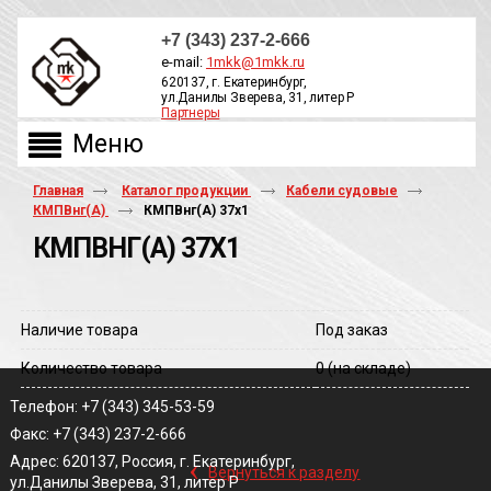
+7 (343) 237-2-666
e-mail:
1mkk@1mkk.ru
620137, г. Екатеринбург,
ул.Данилы Зверева, 31, литер Р
Партнеры
ОБРАТНЫЙ ЗВОНОК
Главная
Каталог продукции
Кабели судовые
КМПВнг(А)
КМПВнг(A) 37х1
КМПВНГ(A) 37Х1
Наличие товара
Под заказ
Количество товара
0
(на складе)
Телефон: +7 (343) 345-53-59
Факс: +7 (343) 237-2-666
‹
Адрес: 620137, Россия, г. Екатеринбург,
Вернуться к разделу
ул.Данилы Зверева, 31, литер Р