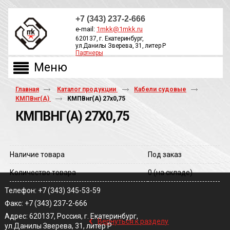
+7 (343) 237-2-666
e-mail:
1mkk@1mkk.ru
620137, г. Екатеринбург,
ул.Данилы Зверева, 31, литер Р
Партнеры
ОБРАТНЫЙ ЗВОНОК
Главная
Каталог продукции
Кабели судовые
КМПВнг(А)
КМПВнг(A) 27х0,75
КМПВНГ(A) 27Х0,75
Наличие товара
Под заказ
Количество товара
0
(на складе)
Телефон: +7 (343) 345-53-59
Факс: +7 (343) 237-2-666
‹
Адрес: 620137, Россия, г. Екатеринбург,
Вернуться к разделу
ул.Данилы Зверева, 31, литер Р