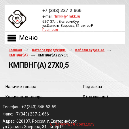
+7 (343) 237-2-666
e-mail:
1mkk@1mkk.ru
620137, г. Екатеринбург,
ул.Данилы Зверева, 31, литер Р
Партнеры
ОБРАТНЫЙ ЗВОНОК
Главная
Каталог продукции
Кабели судовые
КМПВнг(А)
КМПВнг(A) 27х0,5
КМПВНГ(A) 27Х0,5
Наличие товара
Под заказ
Количество товара
0
(на складе)
Телефон: +7 (343) 345-53-59
Факс: +7 (343) 237-2-666
‹
Адрес: 620137, Россия, г. Екатеринбург,
Вернуться к разделу
ул.Данилы Зверева, 31, литер Р