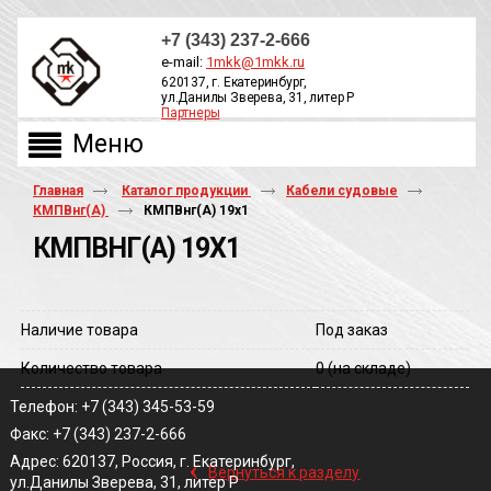
+7 (343) 237-2-666
e-mail:
1mkk@1mkk.ru
620137, г. Екатеринбург,
ул.Данилы Зверева, 31, литер Р
Партнеры
ОБРАТНЫЙ ЗВОНОК
Главная
Каталог продукции
Кабели судовые
КМПВнг(А)
КМПВнг(A) 19х1
КМПВНГ(A) 19Х1
Наличие товара
Под заказ
Количество товара
0
(на складе)
Телефон: +7 (343) 345-53-59
Факс: +7 (343) 237-2-666
‹
Адрес: 620137, Россия, г. Екатеринбург,
Вернуться к разделу
ул.Данилы Зверева, 31, литер Р