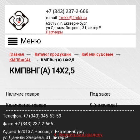
+7 (343) 237-2-666
e-mail:
1mkk@1mkk.ru
620137, г. Екатеринбург,
ул.Данилы Зверева, 31, литер Р
Партнеры
ОБРАТНЫЙ ЗВОНОК
Главная
Каталог продукции
Кабели судовые
КМПВнг(А)
КМПВнг(A) 14х2,5
КМПВНГ(A) 14Х2,5
Наличие товара
Под заказ
Количество товара
0
(на складе)
Телефон: +7 (343) 345-53-59
Факс: +7 (343) 237-2-666
‹
Адрес: 620137, Россия, г. Екатеринбург,
Вернуться к разделу
ул.Данилы Зверева, 31, литер Р