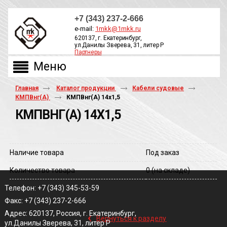
+7 (343) 237-2-666
e-mail:
1mkk@1mkk.ru
620137, г. Екатеринбург,
ул.Данилы Зверева, 31, литер Р
Партнеры
ОБРАТНЫЙ ЗВОНОК
Главная
Каталог продукции
Кабели судовые
КМПВнг(А)
КМПВнг(A) 14х1,5
КМПВНГ(A) 14Х1,5
Наличие товара
Под заказ
Количество товара
0
(на складе)
Телефон: +7 (343) 345-53-59
Факс: +7 (343) 237-2-666
‹
Адрес: 620137, Россия, г. Екатеринбург,
Вернуться к разделу
ул.Данилы Зверева, 31, литер Р