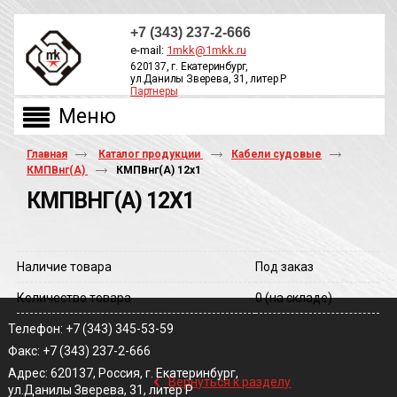
+7 (343) 237-2-666
e-mail:
1mkk@1mkk.ru
620137, г. Екатеринбург,
ул.Данилы Зверева, 31, литер Р
Партнеры
ОБРАТНЫЙ ЗВОНОК
Главная
Каталог продукции
Кабели судовые
КМПВнг(А)
КМПВнг(A) 12х1
КМПВНГ(A) 12Х1
Наличие товара
Под заказ
Количество товара
0
(на складе)
Телефон: +7 (343) 345-53-59
Факс: +7 (343) 237-2-666
‹
Адрес: 620137, Россия, г. Екатеринбург,
Вернуться к разделу
ул.Данилы Зверева, 31, литер Р