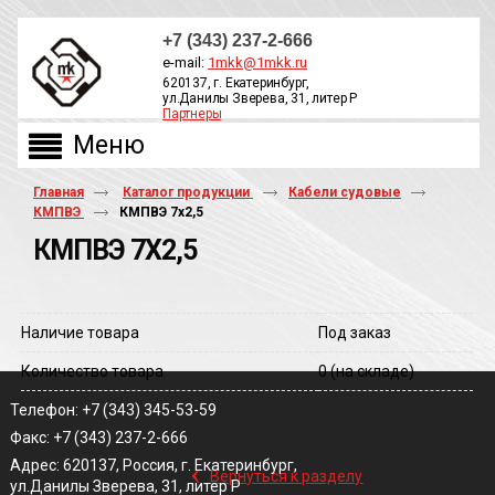
+7 (343) 237-2-666
e-mail:
1mkk@1mkk.ru
620137, г. Екатеринбург,
ул.Данилы Зверева, 31, литер Р
Партнеры
ОБРАТНЫЙ ЗВОНОК
Главная
Каталог продукции
Кабели судовые
КМПВЭ
КМПВЭ 7х2,5
КМПВЭ 7Х2,5
Наличие товара
Под заказ
Количество товара
0
(на складе)
Телефон: +7 (343) 345-53-59
Факс: +7 (343) 237-2-666
‹
Адрес: 620137, Россия, г. Екатеринбург,
Вернуться к разделу
ул.Данилы Зверева, 31, литер Р