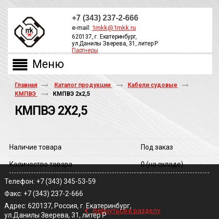
+7 (343) 237-2-666
e-mail:
1mkk@1mkk.ru
620137, г. Екатеринбург,
ул.Данилы Зверева, 31, литер Р
Партнеры
ОБРАТНЫЙ ЗВОНОК
Главная
Каталог продукции
Кабели судовые
КМПВЭ
КМПВЭ 2х2,5
КМПВЭ 2Х2,5
Наличие товара
Под заказ
Количество товара
0
(на складе)
Телефон: +7 (343) 345-53-59
Факс: +7 (343) 237-2-666
‹
Адрес: 620137, Россия, г. Екатеринбург,
Вернуться к разделу
ул.Данилы Зверева, 31, литер Р