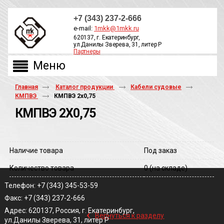
+7 (343) 237-2-666
e-mail:
1mkk@1mkk.ru
620137, г. Екатеринбург,
ул.Данилы Зверева, 31, литер Р
Партнеры
ОБРАТНЫЙ ЗВОНОК
Главная
Каталог продукции
Кабели судовые
КМПВЭ
КМПВЭ 2х0,75
КМПВЭ 2Х0,75
Наличие товара
Под заказ
Количество товара
0
(на складе)
Телефон: +7 (343) 345-53-59
Факс: +7 (343) 237-2-666
‹
Адрес: 620137, Россия, г. Екатеринбург,
Вернуться к разделу
ул.Данилы Зверева, 31, литер Р